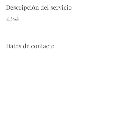
Descripción del servicio
Subtitle
Datos de contacto
proactivesolutionsservices@gmail.com
Copyright© 2023 Proactive Solutions Services. Todos
los derechos reservados.
Política Privacidad.